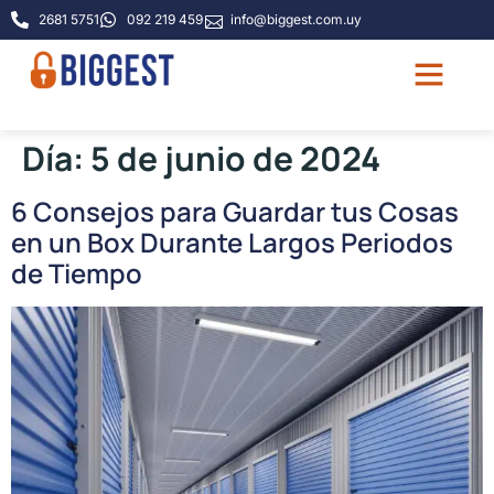
2681 5751
092 219 459
info@biggest.com.uy
Quiénes somos
Guía de tamaño
Preguntas frecu
Día:
5 de junio de 2024
6 Consejos para Guardar tus Cosas
en un Box Durante Largos Periodos
de Tiempo