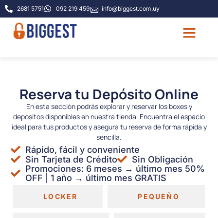
2681 5751
092 219 459
info@biggest.com.uy
Quiénes somos
Guía de tamaño
Preguntas frecu
Reserva tu Depósito Online
En esta sección podrás explorar y reservar los boxes y
depósitos disponibles en nuestra tienda. Encuentra el espacio
ideal para tus productos y asegura tu reserva de forma rápida y
sencilla.
Rápido, fácil y conveniente
Sin Tarjeta de Crédito
Sin Obligación
Promociones: 6 meses → último mes 50%
OFF | 1 año → último mes GRATIS
LOCKER
PEQUEÑO