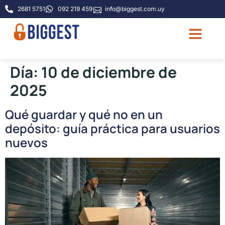
2681 5751
092 219 459
info@biggest.com.uy
Quiénes somos
Guía de tamaño
Preguntas frecu
Día:
10 de diciembre de
2025
Qué guardar y qué no en un
depósito: guía práctica para usuarios
nuevos