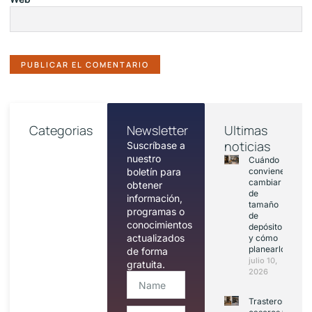
Categorias
Newsletter
Ultimas
noticias
Suscríbase a
nuestro
Cuándo
boletín para
conviene
cambiar
obtener
de
información,
tamaño
programas o
de
conocimientos
depósito
actualizados
y cómo
planearlo
de forma
julio 10,
gratuita.
2026
Trasteros