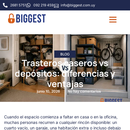
2681 5751
092 219 459
info@biggest.com.uy
Quiénes somos
Guía de tamaño
Preguntas frecu
BLOG
Trasteros caseros vs
depósitos: diferencias y
ventajas
junio 10, 2026
No hay comentarios
Cuando el espacio comienza a faltar en casa o en la oficina,
muchas personas recurren a cualquier rincón disponible: un
cuarto vacío, un garaje, una habitación extra o incluso debajo