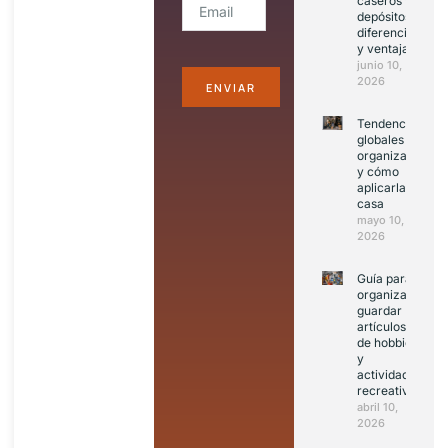
caseros vs
depósitos:
diferencias
y ventajas
junio 10,
2026
ENVIAR
Tendencias
globales de
organización
y cómo
aplicarlas en
casa
mayo 10,
2026
Guía para
organizar y
guardar
artículos
de hobbies
y
actividades
recreativas
abril 10,
2026