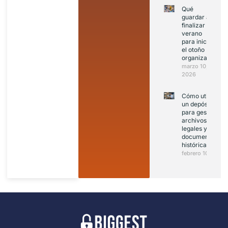
Qué
guardar al
finalizar el
verano
para iniciar
el otoño
organizado
marzo 10,
2026
Cómo utilizar
un depósito
para gestionar
archivos
legales y
documentación
histórica
febrero 10, 2026